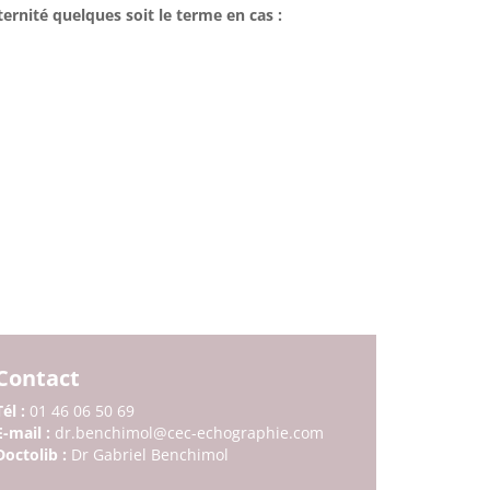
rnité quelques soit le terme en cas :
Contact
Tél :
01 46 06 50 69
E-mail :
dr.benchimol@cec-echographie.com
Doctolib :
Dr Gabriel Benchimol