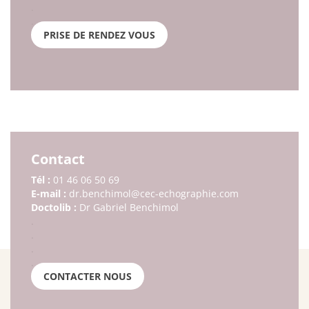
.
.
PRISE DE RENDEZ VOUS
Contact
Tél :
01 46 06 50 69
E-mail :
dr.benchimol@cec-echographie.com
Doctolib :
Dr Gabriel Benchimol
.
.
.
.
CONTACTER NOUS